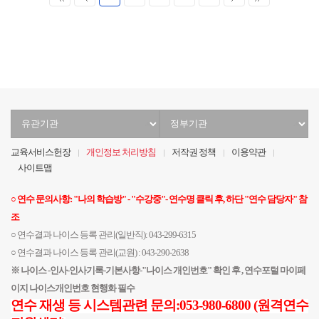
음
전
음
지
막
유
정
관
부
기
기
교육서비스헌장
개인정보 처리방침
저작권 정책
이용약관
관
관
사이트맵
선
선
택
택
○ 연수 문의사항: "나의 학습방" - "수강중"- 연수명 클릭 후, 하단 "연수 담당자" 참
조
○ 연수결과 나이스 등록 관리(일반직): 043-299-6315
○ 연수결과 나이스 등록 관리(교원) : 043-290-2638
※ 나이스 -인사-인사기록-기본사항-"나이스 개인번호" 확인 후 , 연수포털 마이페
이지 나이스개인번호 현행화 필수
연수 재생 등 시스템관련 문의:053-980-6800 (원격연수