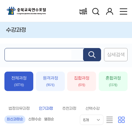
검
로
배움누리터
색
그
인
수강과정
상세검색
핵
심
어
입
전체과정
원격과정
집합과정
혼합과정
력
(107개)
(96개)
(0개)
(11개)
법정의무과정
인기과정
추천과정
선택수강
목
리
카
최신과정순
신청수순
별점순
8개
록
스
드
표
트
형