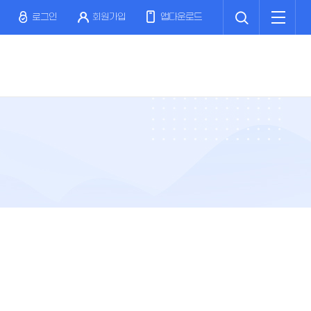
검
전
색
체
로그인
회원가입
앱다운로드
메
뉴