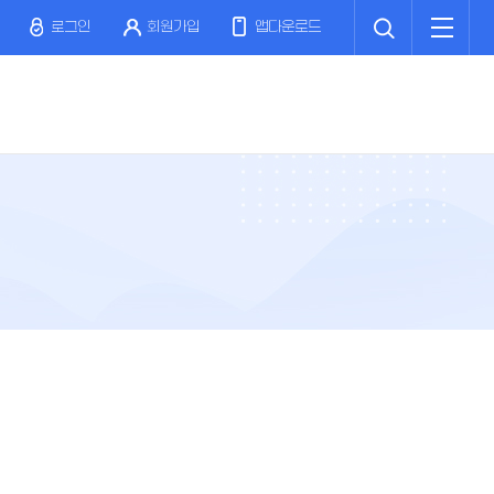
검
전
색
체
로그인
회원가입
앱다운로드
메
뉴