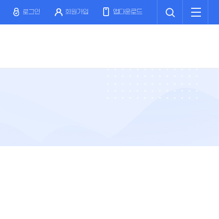
검
전
색
체
로그인
회원가입
앱다운로드
메
뉴