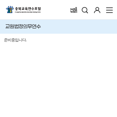
검
로
배움누리터
색
그
인
교원법정의무연수
준비중입니다.