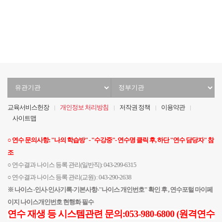
유
정
관
부
기
기
교육서비스헌장
개인정보 처리방침
저작권 정책
이용약관
관
관
사이트맵
선
선
택
택
○ 연수 문의사항: "나의 학습방" - "수강중"- 연수명 클릭 후, 하단 "연수 담당자" 참
조
○ 연수결과 나이스 등록 관리(일반직): 043-299-6315
○ 연수결과 나이스 등록 관리(교원) : 043-290-2638
※ 나이스 -인사-인사기록-기본사항-"나이스 개인번호" 확인 후 , 연수포털 마이페
이지 나이스개인번호 현행화 필수
연수 재생 등 시스템관련 문의:053-980-6800 (원격연수